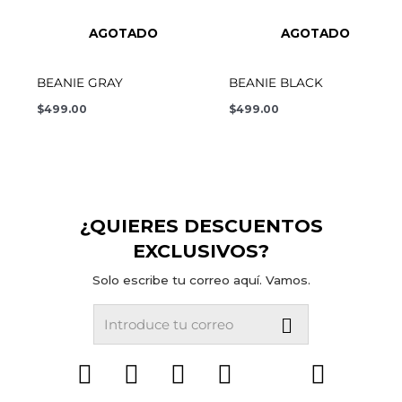
AGOTADO
AGOTADO
BEANIE GRAY
BEANIE BLACK
$
499.00
$
499.00
¿QUIERES DESCUENTOS
EXCLUSIVOS?
Solo escribe tu correo aquí. Vamos.
Submit
Email
F
I
T
Y
T
S
a
n
w
o
i
p