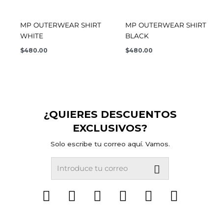
MP OUTERWEAR SHIRT
MP OUTERWEAR SHIRT
WHITE
BLACK
$
480.00
$
480.00
¿QUIERES DESCUENTOS
EXCLUSIVOS?
Solo escribe tu correo aquí. Vamos.
Submit
Email
F
I
T
Y
T
S
a
n
w
o
i
p
c
s
i
u
k
o