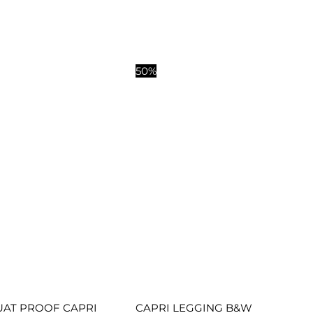
El
El
El
El
50%
precio
precio
precio
precio
original
actual
original
actual
era:
es:
era:
es:
$749.00.
$486.00.
$599.00.
$299.00.
UAT PROOF CAPRI
CAPRI LEGGING B&W