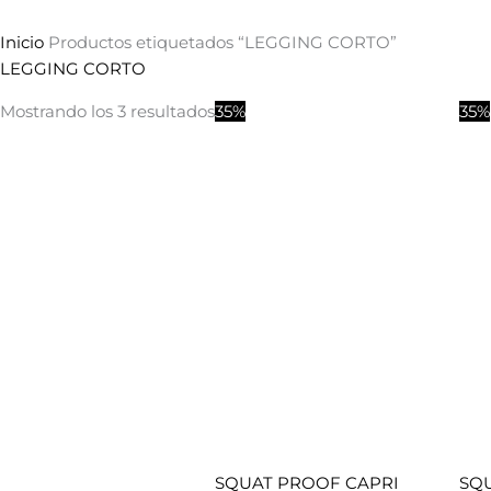
Inicio
Productos etiquetados “LEGGING CORTO”
LEGGING CORTO
El
El
Mostrando los 3 resultados
35%
35%
precio
precio
original
actual
era:
es:
$749.00.
$486.00.
SQUAT PROOF CAPRI
SQ