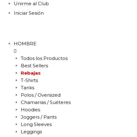
Ir
Ordenado
Unirme al Club
al
por
Iniciar Sesión
contenido
los
últimos
HOMBRE
Todos los Productos
Best Sellers
Rebajas
T-Shirts
Tanks
Polos / Oversized
Chamarras / Suéteres
Hoodies
Joggers / Pants
Long Sleeves
Leggings