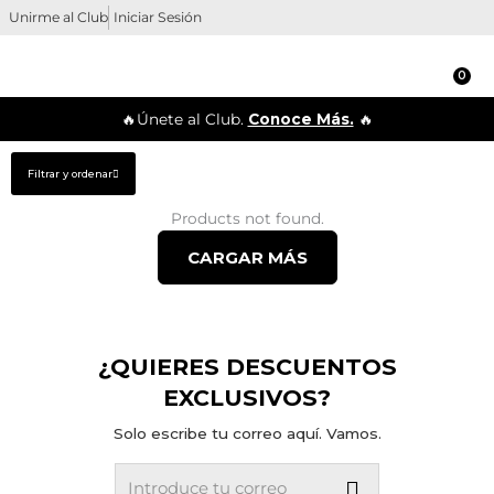
Ir
Unirme al Club
Iniciar Sesión
al
contenido
0
Ca
🔥Únete al Club.
Conoce Más.
🔥
Filtrar y ordenar
Products not found.
CARGAR MÁS
¿QUIERES DESCUENTOS
EXCLUSIVOS?
Solo escribe tu correo aquí. Vamos.
Submit
Email