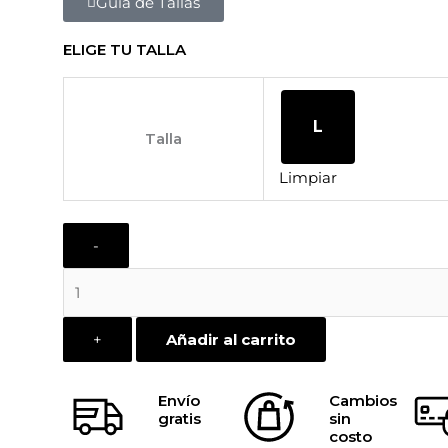
Guia de Tallas
ELIGE TU TALLA
MARC
DROP
L
ARMHOLE
Talla
HOODIE
Limpiar
BLACK
cantidad
-
+
Añadir al carrito
Envío
Cambios
gratis
sin
costo