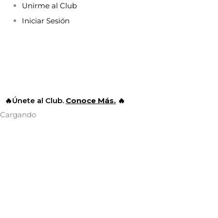
Ir
Unirme al Club
al
Iniciar Sesión
contenido
🔥Únete al Club.
Conoce Más.
🔥
Cargando