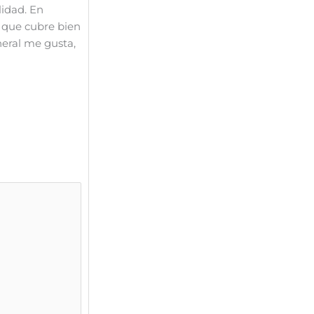
lidad. En
si que cubre bien
neral me gusta,