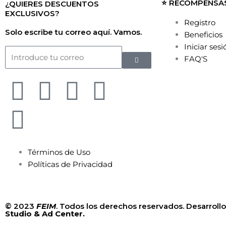
⭐ RECOMPENSA
¿QUIERES DESCUENTOS
EXCLUSIVOS?
Registro
Solo escribe tu correo aquí. Vamos.
Beneficios
Iniciar sesi
Submit
Email
FAQ'S
F
S
I
T
Y
T
a
p
n
w
o
i
c
o
s
i
u
k
Términos de Uso
e
t
t
t
t
t
Políticas de Privacidad
b
i
a
t
u
o
© 2023
FEIM
. Todos los derechos reservados. Desarrol
o
f
g
e
b
k
Studio & Ad Center.