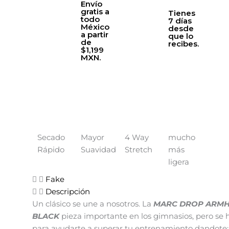
Envío
gratis a
Tienes
todo
7 días
México
desde
a partir
que lo
de
recibes.
$1,199
MXN.
Secado
Mayor
4 Way
mucho
Rápido
Suavidad
Stretch
más
ligera
Fake
Descripción
Un clásico se une a nosotros. La
MARC DROP ARMH
BLACK
pieza importante en los gimnasios, pero se 
para ayudarte a superar tu entrenamiento dandote