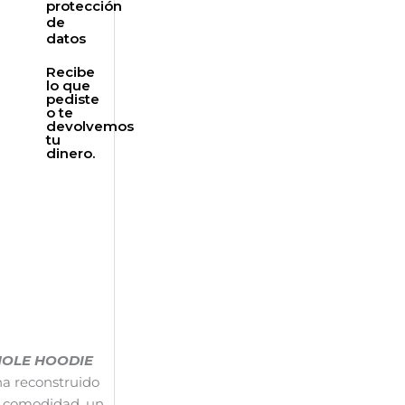
protección
de
datos
Recibe
lo que
pediste
o te
devolvemos
tu
dinero.
OLE HOODIE
ha reconstruido
: comodidad, un