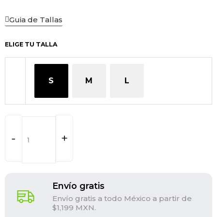
Guia de Tallas
ELIGE TU TALLA
MARC
SWEATSHIRT
GRAY
S
M
L
cantidad
-
+
Envío gratis
Envío gratis a todo México a partir de
$1,199 MXN.