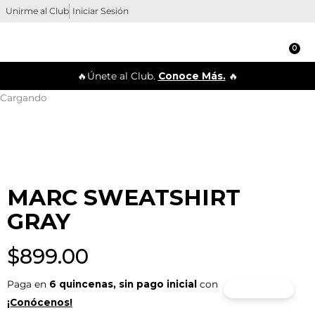
Ir
Unirme al Club
Iniciar Sesión
al
contenido
0
Ca
🔥Únete al Club.
Conoce Más.
🔥
Cargando
MARC SWEATSHIRT
GRAY
$
899.00
Paga en
6 quincenas, sin pago inicial
con
¡Conócenos!