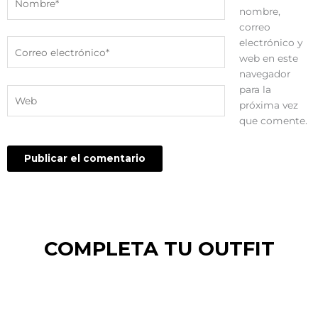
nombre,
correo
electrónico y
Correo
web en este
electrónico*
navegador
para la
Web
próxima vez
que comente.
COMPLETA TU OUTFIT