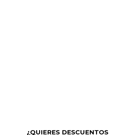
POWER 2.0 LONG SLEEVE
SHIRT WHITE
$
629.00
Valorado en
5.00
de 5
¿QUIERES DESCUENTOS