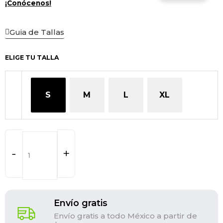
¡Conócenos!
Guia de Tallas
ELIGE TU TALLA
POWER
2.0
LONG
S
M
L
XL
SLEEVE
SHIRT
MUSTARD
cantidad
-
+
Envío gratis
Envío gratis a todo México a partir de