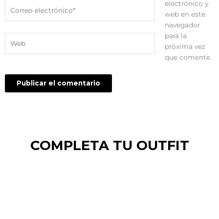
electrónico y
Correo
web en este
electrónico*
navegador
para la
Web
próxima vez
que comente.
COMPLETA TU OUTFIT