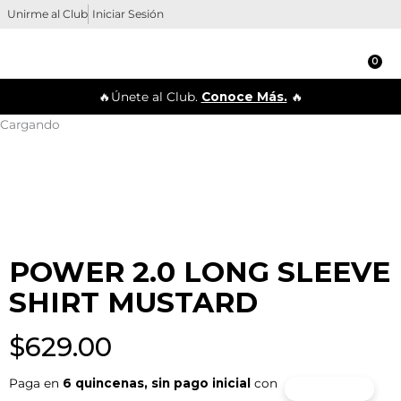
Ir
Unirme al Club
Iniciar Sesión
al
contenido
0
Ca
🔥Únete al Club.
Conoce Más.
🔥
Cargando
POWER 2.0 LONG SLEEVE
SHIRT MUSTARD
$
629.00
Paga en
6 quincenas, sin pago inicial
con