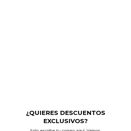
POWER 2.0 LONG SLEEVE
SHIRT WHITE
$
629.00
Valorado en
5.00
de 5
¿QUIERES DESCUENTOS
EXCLUSIVOS?
Solo escribe tu correo aquí. Vamos.