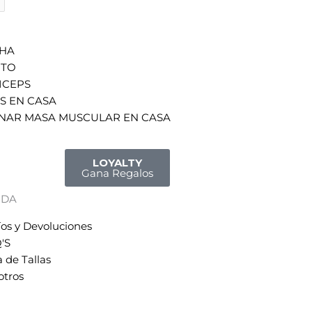
HA
NTO
ICEPS
S EN CASA
NAR MASA MUSCULAR EN CASA
LOYALTY
Gana Regalos
UDA
íos y Devoluciones
'S
 de Tallas
otros