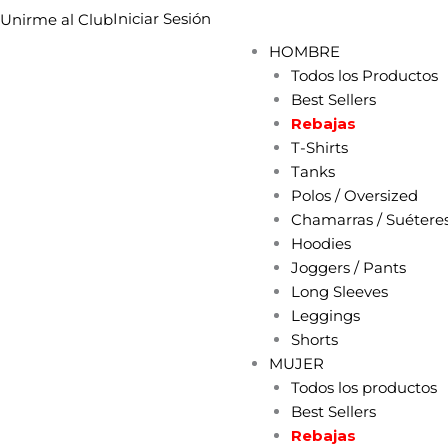
Ir
Iniciar Sesión
Unirme al Club
al
HOMBRE
contenido
Todos los Productos
Best Sellers
Rebajas
T-Shirts
Tanks
Polos / Oversized
Chamarras / Suétere
Hoodies
Joggers / Pants
Long Sleeves
Leggings
Shorts
MUJER
Todos los productos
Best Sellers
Rebajas