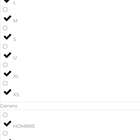
L
M
S
U
XL
XS
Genero
HOMBRE