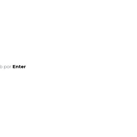
eb por
Enter