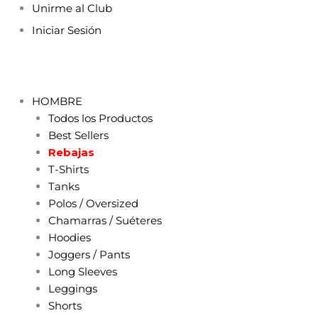
Ir
Search
Unirme al Club
al
...
Iniciar Sesión
contenido
HOMBRE
Todos los Productos
Best Sellers
Rebajas
T-Shirts
Tanks
Polos / Oversized
Chamarras / Suéteres
Hoodies
Joggers / Pants
Long Sleeves
Leggings
Shorts