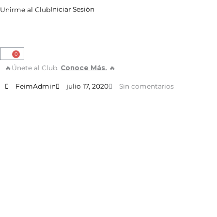
Ir
Iniciar Sesión
Unirme al Club
al
contenido
0
Cart
🔥Únete al Club.
Conoce Más.
🔥
FeimAdmin
julio 17, 2020
Sin comentarios