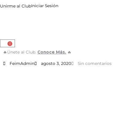
Ir
Iniciar Sesión
Unirme al Club
al
contenido
0
Cart
🔥Únete al Club.
Conoce Más.
🔥
FeimAdmin
agosto 3, 2020
Sin comentarios