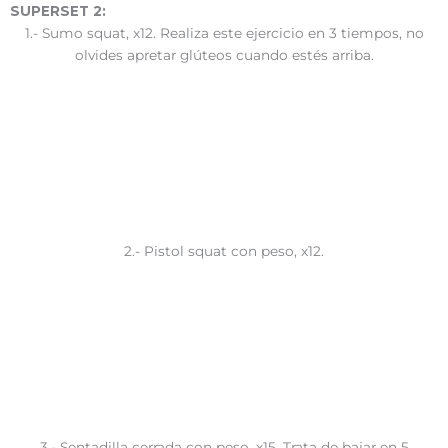
SUPERSET 2:
1.- Sumo squat, x12. Realiza este ejercicio en 3 tiempos, no
olvides apretar glúteos cuando estés arriba.
2.- Pistol squat con peso, x12.
3.- Sentadilla cerrada con peso, x15. Trata de bajar en 5