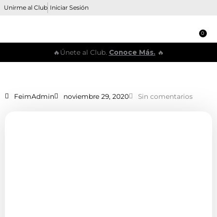
Ir
Unirme al Club
Iniciar Sesión
al
contenido
0
Ca
🔥Únete al Club.
Conoce Más.
🔥
FeimAdmin
noviembre 29, 2020
Sin comentarios