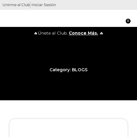
Ir
Unirme al Club
Iniciar Sesión
al
contenido
0
Ca
🔥Únete al Club.
Conoce Más.
🔥
Category: BLOGS